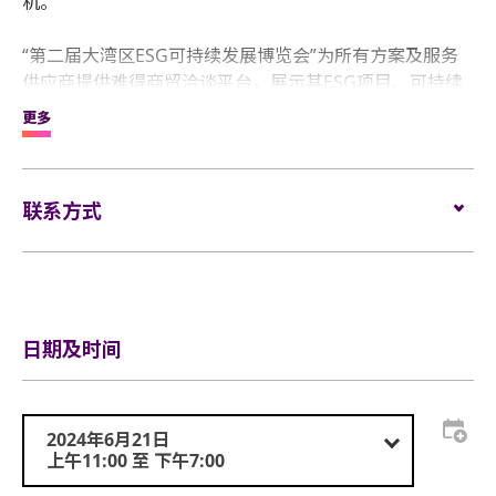
机。
“第二届大湾区ESG可持续发展博览会”为所有方案及服务
供应商提供难得商贸洽谈平台，展示其ESG项目、可持续
发展产品及方案，共同为更美好将来而努力。展览亦旨在
更多
教育下一代共同为未来付出的重要性，为可持续更美好将
来尽一分力。
联系方式
电邮:
general@coastal.com.hk
电话:
(852) 2827 6766
网站:
www.esg-exhibition.com
日期及时间
2024年6月21日
上午11:00 至 下午7:00