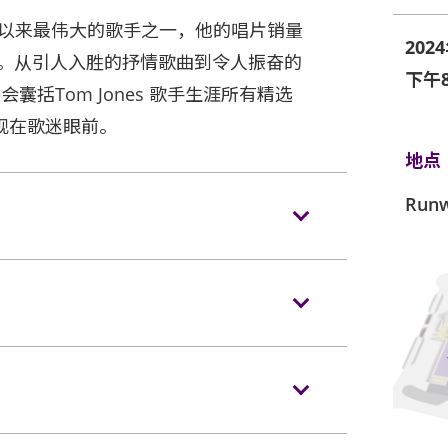
国有史以来最伟大的歌手之一，他的唱片销量
202
单曲。从引人入胜的抒情歌曲到令人振奋的
下午8
将会囊括Tom Jones 歌手生涯所有精选
现在歌迷眼前。
地点
Run
进场前，须进行金属探测器的安检程序 (如
。 观众进入场馆前，须接受手提袋/背包
会门票正本及佩戴手带，以兹识别。 亚
X 8吋) 以上物品、所有专业相机、平板电脑、摄录及录
内。 如有上述限制物品，请寄存于行李寄