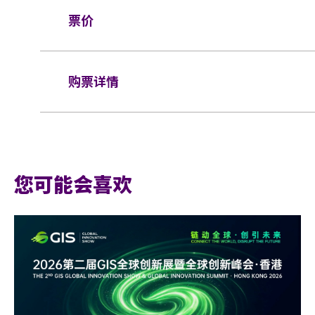
行李安排及寄存
以上措施可能按现场实际情况而有所变更，
票价
活动门票必须从官方票务销售点购买。 任何
入场安排的权利而不作另行通知。
票，一概将不受理。
于亚博馆范围内使用轮椅及电动轮椅时，须符
全座位
: VIP $1999/ $1399/$999/$799
所有门票均不设退款或作任何转让。 每票只
购票详情
制。 任何情况下，遗失的企位或不设划位门
轮椅人士/看顾人门票
: $1399
轮椅座位门票只适用于须依赖轮椅移动的人士
基于安全理由，场馆范围内不准携带「自拍杆
座位门票时，可同时购买一张看顾人门票。入
门票于
2023年11月24日（星期五）中午12
VIP 套票- HKD1999包括:
证，持有轮椅座位门票的人士必须出示行动不
座位观众年龄限制: 只限3岁或以上。
网址:
www.cityline.com
椅使用者的任何人士持轮椅座位门票或看顾人
• 较佳位置HKD 1399 坐位门票（全场
权拒绝该人士及其同行者入场，并且不会安排
亚洲国际博览馆范围内严禁吸烟。
• VIP特制官方周边
您可能会喜欢
有限公司及主办机构保留最终决定权。
• VIP纪念卡牌及颈绳
不准携带食品及饮品进入表演场内。
*行动不便的证明指「残疾人士登记证」(肢
电话购票：+852 2111 5333 (星
严禁携带玻璃樽、铝罐、水瓶、保温瓶、任何
以显示行动不便。
期休息)
球)、任何危险品、武器、喷雾类或利器等物
持票的轮椅人士若需要亚博馆管理有限公司工
于亚洲国际博览馆范围内严禁携带及使用违禁
博览馆(+852-3606 8888)以便预先安
于亚洲国际博览馆范围内严禁售卖或派发未获
安排顺利入座。持票的轮椅人士若需要场馆职