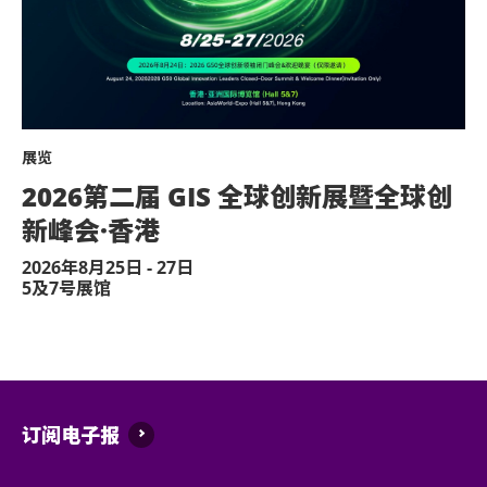
馆(+852-3606 8888)以便预先安排。
所有横额/标志不能大于A4尺寸。
顺利入座。
不准站于座椅上。
不准于楼梯及公众走廊停留。
展览
严禁携带及发放烟花、烟火、或使用激光仪器
2026第二届 GIS 全球创新展暨全球创
不准携带及使用任何遥控飞行设备或玩具(如：
新峰会·香港
演出可能会有强光、闪光或烟雾效果，如观众
2026年8月25日 - 27日
或保安人员。
5及7号展馆
严禁炒卖门票。 门票如已被使用或转售、分
管理有限公司及主办机构将保留取消该门票之
迟到者或被安排于适当时候方可进场，惟不能
订阅电子报
除获亚洲国际博览馆管理有限公司所发出之书
何动物进入场馆。