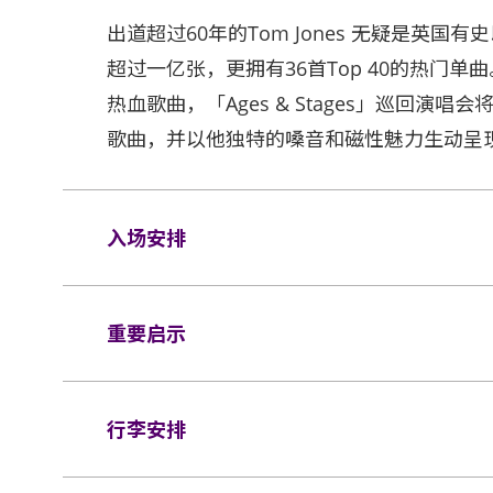
出道超过60年的Tom Jones 无疑是英
超过一亿张，更拥有36首Top 40的热门
热血歌曲，「Ages & Stages」巡回演唱会
歌曲，并以他独特的嗓音和磁性魅力生动呈
入场安排
座位观众
重要启示
所有观众进场前，须进行安检程序 。所有观众
适用)。
表演场内不准进行未获授权的摄影、录影及录音
如需再次进场，请向保安人员出示当天演唱
检查。 38 X 30 X 20 厘米 (15 X 12 
行李安排
洲国际博览馆有权增删及更换该权利。
音器材及矮凳/可折叠式座椅均禁止带进表演场
存服务柜位或地下的自助储物箱。