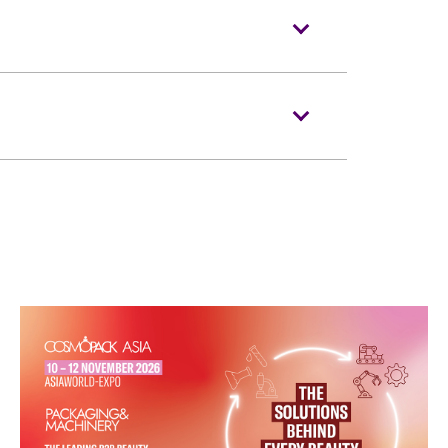
亚洲国际博览馆管理有限公司保留修改
损毁、污损、经过涂改、残缺不全或复印之门
合以下规定:
限一人，并须按照主办机构设定的观众年龄限
票均不获补发。
及其看顾人使用。每位轮椅人士在购买轮椅
」。
场时如亚博馆管理有限公司工作人员要求查
时
在Cityline发售。
便的证明*。任何非轮椅使用者或非陪同轮
门票入场，亚洲国际博览馆管理有限公司有
头10行)
退款。如有任何争议，亚洲国际博览馆管理
体伤残类别) 或其他有效的医生证明文件
期一至五，早上10时至晚上7时，公众假
比空气轻的充气物体，不论其物料(如：气
品进入表演场内。
作人员协助入座，请在节目前致电亚洲国际
药物。
排。亦请轮椅人士提早到达演出场地，以便场馆职员
授权的商品或其他物品。
员协助入座，请在节目前致电亚洲国际博览