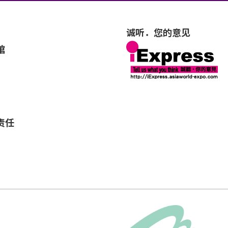
诚听．您的意见
馆
责任