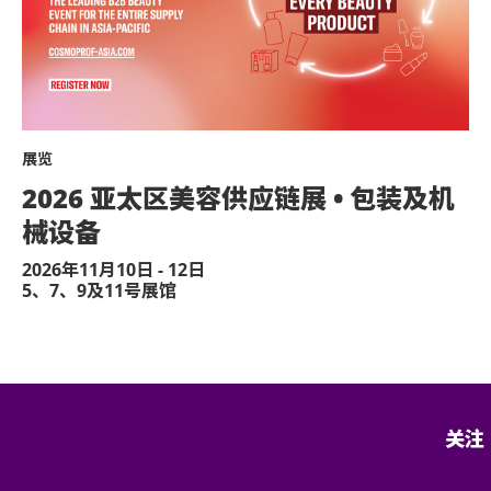
亦请轮椅人士提早到达演出场地，以便场馆职员安排
展览
。
2026 亚太区美容供应链展 • 包装及机
模型直升机、无人驾驶飞机)。
械设备
感到不适或需要协助，请尽快通知现场医疗
2026年11月10日 - 12日
5、7、9及11号展馆
享予他人或作其他商业用途，亚洲国际博览馆
决定权。
保证迟到者之进场权利。
关注
面同意的导盲犬外，所有人士均不得携带任