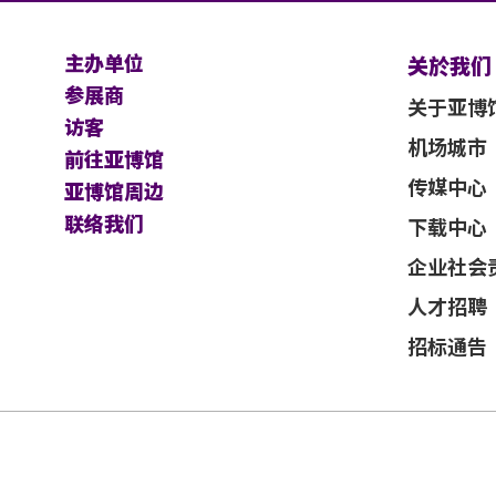
亚洲国际博览馆、主办机构及其官方票务之
主办单位
修改而不作另行通知。
关於我们
参展商
关于亚博
不能保证参加者的视野在活动中完全不受任
访客
机场城市
前往亚博馆
及主办机构保留最终决定权。
传媒中心
亚博馆周边
联络我们
下载中心
，应以英文版本为准。
企业社会
人才招聘
招标通告