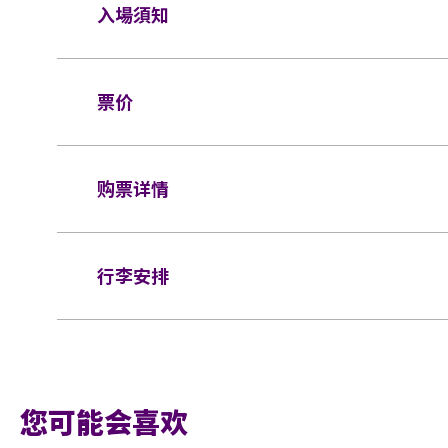
入場須知
受手提袋/背包检查。 38 X 30 X 20 厘米 (1
机、摄录及录音器材及矮凳/可折叠式座椅
演出地点:亚洲国际博览馆 Arena
演唱会企位区。如有上述限制物品，请寄存
票价
演出日期： 2023年5月20日 （六）
箱。
2. 活动门票必须从官方票务销售点购
$1699 （VIP，企位）
演出入场时间
不全或复印之门票，一概将不受理。
购票详情
入场时间： 5:30 PM
$1099 （企位及坐位）
3. 所有门票均不设退款或作任何转让
演出开始： 7 PM
定的观众年龄限制。
$899 （坐位）
门票于2023年2月9日上午10时在Cityline网
4. 基于安全理由，场馆范围内不准携
行李安排
热线 (852) 2111-5333 (10am-8pm)发售。
$699 （坐位）
入场时间可按现场实际情况而有所变更。
5. 企位区域只适合12岁或以上及身高不
*不含手续费
行李安排及寄存
场。
VIP Soundcheck Party 入场安排
6. 座位区域只适合3岁或以上人士。
VIP Sound check party 套票包括：
排队时间： 3pm （ 2号展馆）
7. 持地下企位门票之人士（ Block A1 / A
您可能会喜欢
入场时间： 4:30pm
号展馆等候入场。所有企位门票人士需依场