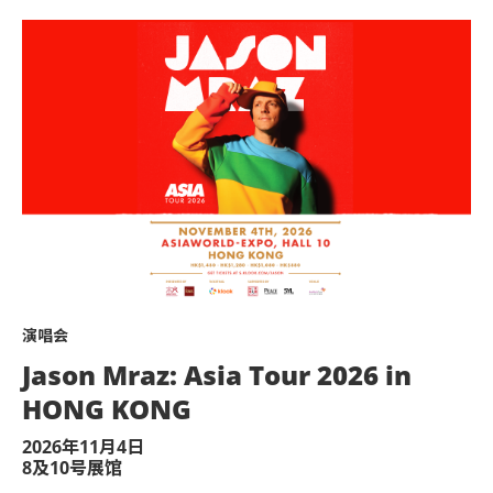
关闭，排队序号亦同时被视为失效。
出口向工作人员展示及扫描当天活动门
退款。
企位门票持有人请在演出后在原地耐心等
程序及有秩序地前往欢送活动范围。
国际博览馆。樽装饮用水除外。
气轻的充气物体，不论其物料(如：气
品进入表演场内。
或派发未获授权的商品或其他物品。
加活动。 VIP纪念卡牌及挂绳将于检查门票
演唱会
用激光仪器。
带。如有任何遗失不设更换，恕不接受已损坏
Jason Mraz: Asia Tour 2026 in
或玩具(如：模型直升机、无人驾驶飞
。
HONG KONG
转售、分享予他人或作其他商业用途，
2026年11月4日
8及10号展馆
保留取消该门票之决定权。
内等待演出。