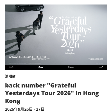
优先进入演唱会会场
开始时间： 5pm
8. 公众入场时间开始后，2号展馆将于
参与演前Soundcheck活动
9. 如需再次入场，请于离开展馆前在
VIP演后欢送活动安排
票。否则可导致无法重新进入展馆，并不设
VIP 专属入场通道
活动将于演唱会结束后进行。 Block B 
10. 亚洲国际博览馆范围内严禁吸烟。
VIP 纪念卡牌及挂绳
侯，并按现场工作人员指示，进行手带检查
11. 不准携带外来食品及饮品进入亚洲
12. 严禁携带玻璃樽、铝罐、任何比空
VIP Send-off 套票包括：
VIP活动
条款及细则
球)、任何危险品、武器、喷雾类或利器等物
13. 于亚洲国际博览馆范围内严禁售卖
优先进入演唱会会场
参加者请于地下2号展馆内指示排队进入会场参
14. 不准站于座椅上。
后派发，未领取之礼品则被视为放弃换领。
参与 Send-off 活动
演唱会
15. 严禁携带及发放烟花、烟火、或使
所有VIP 门票持有人将于入场时获发一条手
back number "Grateful
16. 不准携带及使用任何遥控飞行设备
VIP 专属入场通道
的手带。进入展馆前请确保手带配戴隐固妥当
Yesterdays Tour 2026" in Hong
机)。
VIP 纪念卡牌及挂绳
迟到人士将不获进场。
Kong
17. 严禁炒卖门票。门票如已被使用或
亚洲国际博览馆管理有限公司及主办机构将
Soundcheck Party结束后VIP可留在展馆
2026年9月26日 - 27日