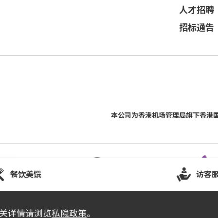
人才招聘
招标通告
损坏，请向工作人员更换商品。离开摊位后
本公司为
香港机场管理局
旗下香港
。没有手提袋/背包的观众，可经特快通道进
 (如适用)。
餐饮美馔
访客
当天演唱会门票正本，以兹识别。观众必须
际博览馆有权增删及更换该权利。
有关详情请浏览
私隐政策
。