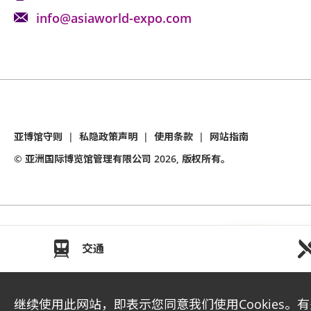
请自备购物袋。
info@asiaworld-expo.com
由于数量有限，商品可能会提前售罄。
请即时检查你所购买的商品，如有任何缺陷／
则不设退换。
不会提供购物袋。
亚博馆守则
|
私隐政策声明
|
使用条款
|
网站指南
座位观众
© 亚洲国际博览馆管理有限公司
2026
, 版权所有。
场馆鼓励观众尽量避免携带手提袋/背包入场
入场馆 (如适用)。
所有观众进场前，须进行金属探测器的安检程序
交通
如需再次进场，请向保安人员出示入场证明和
同时持有所提及的证明方可再次入场。亚洲国
继续使用此网站，即表示您同意我们使用Cookies。