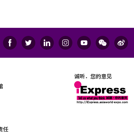
诚听．您的意见
馆
责任