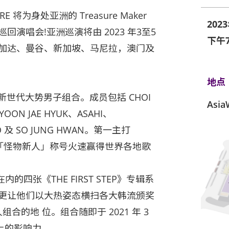
RE 将为身处亚洲的 Treasure Maker
202
巡回演唱会!亚洲巡演将由 2023 年3至5
下午7
雅加达、曼谷、新加坡、马尼拉，澳门及
地点
 旗下的新世代大势男子组合。成员包括 CHOI
Asi
YOON JAE HYUK、ASAHI、
O 及 SO JUNG HWAN。第一主打
们便以「怪物新人」称号火速赢得世界各地歌
的四张《THE FIRST STEP》专辑系
，更让他们以大热姿态横扫各大韩流颁奖
合的地 位。组合随即于 2021 年 3
上的影响力。