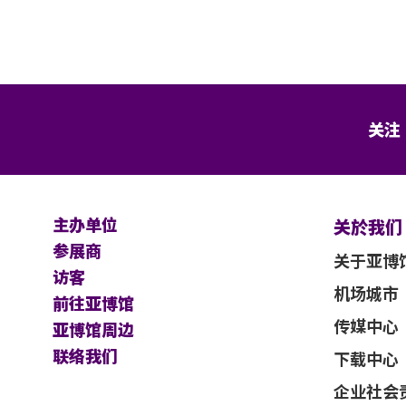
出口向工作人员展示及扫描当天活动门
退款。
人士，主办单位有权拒绝其参与活动的权
场，惟不能保证迟到者之进场权利。
所发出之书面同意的导盲犬外，所有人
际情况有所改动，请留意Live Nation HK 社
关注
遵守及接受亚洲国际博览馆、主办机构
款及细则将不时修改而不作另行通知。
理有限公司及主办机构保留最终决定
主办单位
关於我们
即止)
参展商
关于亚博
访客
不相符之处，应以英文版本为准。
机场城市
前往亚博馆
传媒中心
亚博馆周边
方式付款。 (VISA / Mastercard
联络我们
下载中心
企业社会