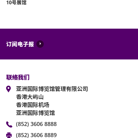
10号展馆
18. 如需再次入场，请于离开展馆前在
所有礼品均不设退款或更换。
票。否则可导致无法重新进入展馆，并不设
未能遵守场内活动守则及场内工作人员指示之
19. 迟到者或被安排于适当时候方可进
利，且不予退款。
20. 除获亚洲国际博览馆管理有限公司
Soundcheck Party 及欢送活动安排可能以实
订阅电子报
士均不得携带任何动物进入场馆。
交平台获取最新资讯。
21. 持票人士使用门票时将被视为同意
官方周边商品售卖处
及其官方票务之可适用条款及细则。各项条
地点： 1楼Arena Kitchen对开
22. 如有任何争议，亚洲国际博览馆管
联络我们
营业时间： 2:30 pm - 10pm (当日商品售完
权。
亚洲国际博览馆管理有限公司
23. 如中、英文版本启示有任何牴触或
香港大屿山
官方周边商品售卖处条款与细则
香港国际机场
亚洲国际博览馆
不接受现金付款。商品只接受以信用卡或指定的在线支付
(852) 3606 8888
/ CUP / JCB / WECHAT / ALIPAY)
(852) 3606 8889