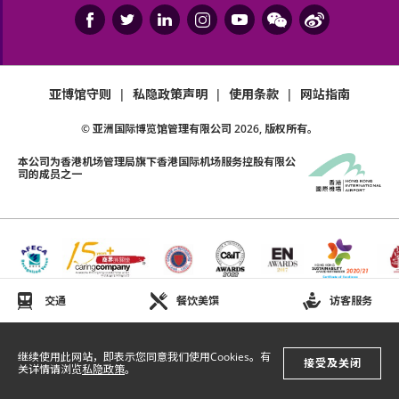
亚洲国际博览馆管理有限公司作为场地提供者不能保
证参加者的视野在活动中完全不受任何阻碍。
如有任何争议，亚洲国际博览馆管理有限公司及主办
亚博馆守则
|
私隐政策声明
|
使用条款
|
网站指南
机构保留最终决定权。
© 亚洲国际博览馆管理有限公司
2026
, 版权所有。
如中、英文版本启示有任何牴触或不相符之处，应以
本公司为
香港机场管理局
旗下香港国际机场服务控股有限公
英文版本为准。
司的成员之一
交通
餐饮美馔
访客服务
继续使用此网站，即表示您同意我们使用Cookies。有
接受及关闭
关详情请浏览
私隐政策
。