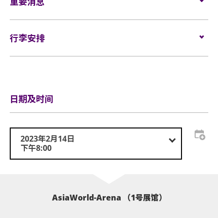
www.hkticketing.com
重要消息
，电话订票热线（852）3128-8288
westlife.com 及www.livenation.hk 。
(10am-8pm)。
表演场内不准进行未获授权的摄影、录影及录音。观
行李安排
众进入场馆前，须接受手提袋/背包检查。 38 X 30 X
20 厘米 (15 X 12 X 8吋) 以上手提袋/背包、所有专业相
行李安排及寄存
机、摄录及录音器材及矮凳/可折叠式座椅均禁止带进
表演场内。不准携带长伞进入演唱会企位区。如有上
述限制物品，请寄存于行李寄存服务柜位或地下的自
助储物箱。
日期及时间
活动门票必须从官方票务销售点购买。任何损毁、污
损、经过涂改、残缺不全或复印之门票，一概将不受
2023年2月14日
理。
下午8:00
所有门票均不设退款或作任何转让。每票只限一人，
并须按照主办机构设定的观众年龄限制。任何情况
下，遗失的不设划位门票均不获补发。
AsiaWorld-Arena （1号展馆）
基于安全理由，场馆范围内不准携带「自拍杆」。