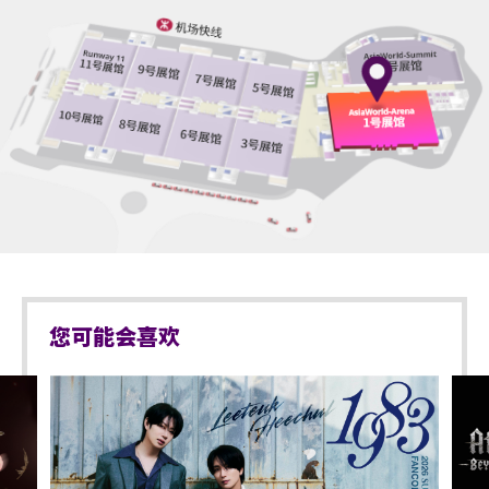
座位观众年龄限制: 只限6岁或以上。
亚洲国际博览馆范围内严禁吸烟。.
不准携带外来食品及饮品进入亚洲国际博览馆。
严禁携带玻璃樽、任何比空气轻的充气物体，不论其
物料(如：气球)、任何危险品、武器、喷雾类或利器等
物品进入表演场内。
于亚洲国际博览馆范围内严禁携带及使用违禁药物。
于亚洲国际博览馆范围内严禁售卖或派发未获授权的
商品或其他物品。
您可能会喜欢
不准站于座椅上。
不准于楼梯及公众走廊停留。
严禁携带及发放烟花、烟火、或使用激光仪器。