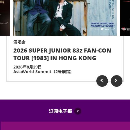
不准携带及使用任何遥控飞行设备或玩具(如：模型直
升机、无人驾驶飞机)。
演出可能会有强光、闪光或烟雾效果，如观众感到不
适或需要协助，请尽快通知现场医疗或保安人员。
演唱会
严禁炒卖门票。门票如已被使用或转售、分享予他人
2026 SUPER JUNIOR 83z FAN-CON
或作其他商业用途，亚洲国际博览馆管理有限公司及
TOUR [1983] IN HONG KONG
主办机构将保留取消该门票之决定权。
2026年8月29日
迟到者或被安排于适当时候方可进场，惟不能保证迟
AsiaWorld-Summit（2号展馆）
到者之进场权利
除获亚洲国际博览馆管理有限公司所发出之书面同意
的导盲犬外，所有人士均不得携带任何动物进入场
馆。
订阅电子报
持票人士使用门票时将被视为同意遵守及接受亚洲国
际博览馆、主办机构及其官方票务之可适用条款及细
则。各项条款及细则将不时修改而不作另行通知。