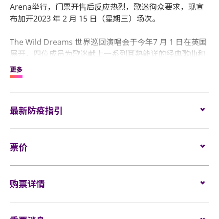
Arena举行，门票开售后反应热烈，歌迷徇众要求，现宣
布加开2023 年 2 月 15 日（星期三）场次。
The Wild Dreams 世界巡回演唱会于今年7 月 1 日在英国
展开，四位成员为歌迷献上一系列耳熟能详的经典歌曲和
多首近期大热。 Westlife更于演唱会上大唱瑞典殿堂级组
更多
合ABBA的串烧金曲，为歌迷带来惊喜。
现在，Westlife 已经准备好再次跟亚洲歌迷见面！
最新防疫指引
「我们 （Westlife） 非常期待与亚洲歌迷见面！经历了最
近几年在世界发生的大小事后，对比以往，这次巡演对我
确诊感染新型冠状病毒人士不得进入活动场所。
票价
们来说意义更为重大。」
访客必须在会场内佩戴口罩。
「今次演唱会将会是一个盛大的庆典，而且希望能与更近
座位: $1299 / $999 / $699
距离与歌迷们互动！我们正积极准备是次演唱会，除了我
無障礙通道座位: $999
购票详情
们的经典歌曲外，还会有特别惊喜回馈现场歌迷！」
门票于2022年12月01日上午10时在HK Ticketing网址
万勿错过Westlife在香港的精彩演出！更多资讯请浏览