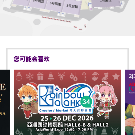
Supreme VIP:
亦不可用于入场。
1.⁠ ⁠[Hi Touch]
自助取票机位置：https://www.uutix.com/kiosk
2.⁠ ⁠⁠[团体照拍摄 12:6] 购买Wild Wild精美纪念品满HKD
200可参加抽签，名额48人
iii) 本地速递（额外收取HK$35手续费）
实体门票将于2024年4月25日或之前寄出，如于4月30日
Sexy zone:
仍未到，请联系 uutix 客户服务跟进。
1.⁠ ⁠⁠[团体照拍摄 12:10] 购买Wild Wild精美纪念品满HKD
200可参加抽签，名额20人
9. 门票订购、取票及速递服务须受 uutix 之条款及细则约
您可能会喜欢
束。
ALL zone:
1.⁠ ⁠⁠[有机会与Wild Wild成员零距离接触]
10. 所有通过 uutix 购买的门票是合法并符合 uutix 条款。
2.⁠ ⁠⁠[Wild Wild HK Tour 纪念品]
若从任何 uutix 以外的途径购买门票，uutix 不保证门票的
真伪。
11. 场馆内严禁携带专业摄影及录像器材。观众进入场馆
前，须接受手提袋/背包检查。
12. 是次演出的所有版权均属主办单位所拥有。从个人手
机上载任何演出的录像片段到个人社交媒体账户将侵犯版