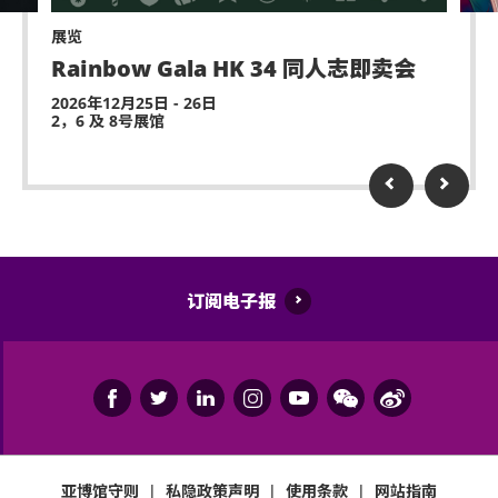
权，同时不可用作商途。
展览
Rainbow Gala HK 34 同人志即卖会
13. 场内严禁拍摄，如任何人非法摄影或盗录演出，将交
2026年12月25日 - 26日
由场地保安处理。
2，6 及 8号展馆
14. 门票持有人必须遵守亚洲国际博览馆场内之规则及管
制条款。
15. 有关Wild Wild 香港猛男秀门票发售及推广活动之任何
争议，主办机构及香港猫眼现场娱乐有限公司保留最终决
定权。
订阅电子报
16. 表演期间如有与表演者接触，请勿过度触摸表演者。
17. 请于演出前最少10分钟入场，表演期间如有个人物品
可安置座位下方，或可以寄存于行李寄存柜台/自助储物
柜。
亚博馆守则
|
私隐政策声明
|
使用条款
|
网站指南