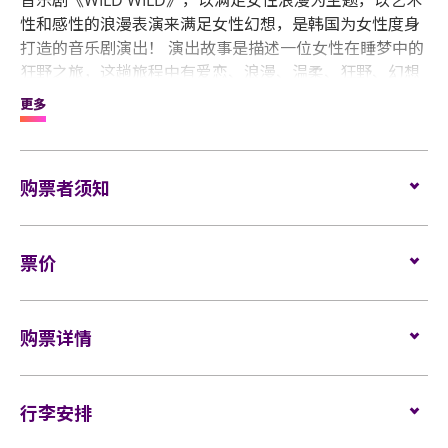
音乐剧《WILD WILD》，以满足女性浪漫为主题，以艺术
性和感性的浪漫表演来满足女性幻想，是韩国为女性度身
打造的音乐剧演出！ 演出故事是描述一位女性在睡梦中的
狂野之旅，这趟旅程中有爱恋、浪漫、温柔、狂野、幻想
等炙热情感！
更多
香港独有慨舞台设计，台上的演员都是型、英、帅、靓、
正的Oppa，他们的演出很百搭，融合现代舞、击鼓群
舞、高空悬吊、钢管舞等！ 服装上由西装、海军服到上半
购票者须知
身全裸及下半身只围毛巾的出浴look，不同风格的性感演
出，搭配声光效果，绝对让你看得热血沸腾心跳加速！
1. 每张门票只供一人进场，入场时必需持有有效门票进
最正最吸引的是大家不仅用眼看，还有机会上台跟Oppa
入。
票价
接触！ Oppa又会落台，分分钟会在你面前跳辣舞，绝对
是各位丝打巴打梦寐以求的事！
2. 只适合18岁或以上人士。
座位：
今次香港拥有最庞大表演团队参演音乐剧的12位演员，包
购票详情
3. 每次交易最多可购买12张门票。
含李国荣、姜天一、正韩泉、柳志翰、金士烘、金东熙、
尊贵 (包含粉丝福利) $1880
朴道镜、 韩鎭煜、崔仁镐(INO)、金镇友、鲁晋 旭、 李润
门票于
2024年3月26日（星期二）下午3时在UUTIX
发
4. 所有已售出之门票均不可转让、不设退款或退换。
济，其中演李国荣、姜天一及正韩泉曾参与过Netflix《体
特优 VIP $1280
售。
行李安排
能之巅：百人大挑战》、姜天一更参与过Disney+《粉红
网址：
www.uutix.com