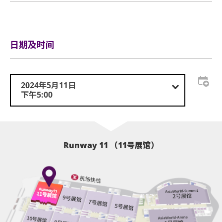
热血区 $890
5. 门票如有遗失、涂污或被窃，主办机构及 uutix 概不补
救兵》。
行李安排及寄存
发或更换门票，亦不会承担任何责任。
沸腾区 $590
场次：
6. 请确保于输入的数据正确无误。于交易时所提交的资料
2024年5月11日 17:00 (女士专场)
日期及时间
尖叫区 $380
不得更改。
2024年5月11日 20:30 (女士专场)
2024年5月12日 17:00 (男女观众)
粉丝福利
7. 所有成功订购交易将收到确认电邮信息，用户亦可登入
2024年5月12日 20:30 (女士专场)
Premier VIP:
2024年5月11日
uutix App 查看订单详情。
下午5:00
1.⁠ ⁠[女神专区] - 开Show前一个钟开放，Wild Wild 成员 (没
指定成员及人数) 会不定时在女神专区出现，与各位女神
8. 购票用户可选择以下取票方式：
Say hi，女神专区会于开Show前十五分钟关闭
i) 电子门票
2.⁠ ⁠⁠[亲笔签名相] - 每一位Premier VIP均可获得Wild Wild成
电子门票将发送至用户电邮，您亦可登入 uutix App 内查
员 (没指定成员) 签名相一张，能否抽中心仪的成员亲笔签
Runway 11 （11号展馆）
看。
名？ 那就要看看女神们的运气了
电子门票可用于直接入场。
3.⁠ ⁠⁠[团体照拍摄 12:6]
4.⁠ ⁠⁠[Welcome drink (香槟一杯)]
ii) 取票机取票
5.⁠ ⁠⁠[Premier VIP Pass] 须持有Pass方可享 Premier VIP 一
选择取票机取票之用户，必须于2024年4月5日至提早于演
切福利，另购买Wild Wild精美纪念品可享折扣优惠
出前，携同您的取票码前往 uutix 自助取票机领取实体门
票，方可凭票入场。请注意演出场内不设取票机，取票码