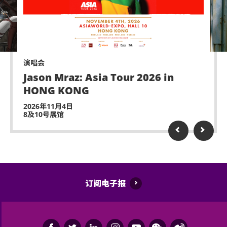
演出可能会有强光、闪光或烟雾效果，如观众感到不
适或需要协助，请尽快通知现场医疗或保安人员。
严禁炒卖门票。门票如已被使用或转售、分享予他人
或作其他商业用途，亚洲国际博览馆管理有限公司及
演唱会
主办机构将保留取消该门票之决定权。
Jason Mraz: Asia Tour 2026 in
HONG KONG
迟到者或被安排于适当时候方可进场，惟不能保证迟
到者之进场权利。
2026年11月4日
8及10号展馆
除获亚洲国际博览馆管理有限公司所发出之书面同意
的导盲犬外，所有人士均不得携带任何动物进入场
馆。
持票人士使用门票时将被视为同意遵守及接受亚洲国
际博览馆、主办机构及其官方票务之可适用条款及细
订阅电子报
则。各项条款及细则将不时修改而不作另行通知。
亚洲国际博览馆管理有限公司作为场地提供者不能保