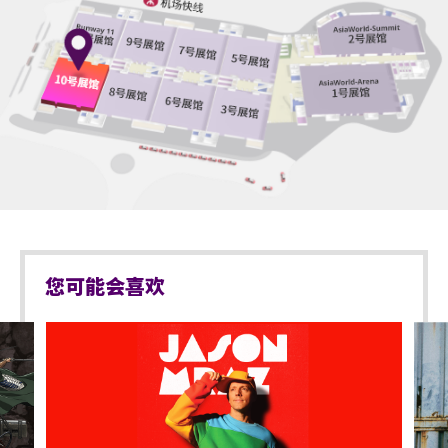
*行动不便的证明指「残疾人士登记证」（肢体伤残类
$980
不准携带外来食品及饮品进入亚洲国际博览馆。
别）或其他有效的医生证明文件以显示行动不便。
-2：20合影（隨機：100）
-官方海報*1
严禁携带玻璃樽、任何比空气轻的充气物体，不论其
持票的轮椅人士若需要场馆职员协助入座，请在节目
-Welcome Party（隨機：300）
物料（如：气球）、任何危险品、武器、喷雾类或利
前致电亚洲国际博览馆（+852-3606 8888）以便预先
-Soundcheck（20分鐘）（隨機：300）
器等物品进入表演场内。
安排。亦请轮椅人士提早到达演出场地，以便场馆职
-限定文件夾*1
于亚洲国际博览馆范围内严禁携带及使用违禁药物。
员安排顺利入座。
-小卡套裝*1（每套2張）
于亚洲国际博览馆范围内严禁售卖或派发未获授权的
商品或其他物品。
不准站于座椅上。
您可能会喜欢
不准于楼梯及公众走廊停留。
严禁携带及发放烟花、烟火、或使用激光仪器。
不准携带及使用任何遥控飞行设备或玩具（如：模型
直升机、无人驾驶飞机）。