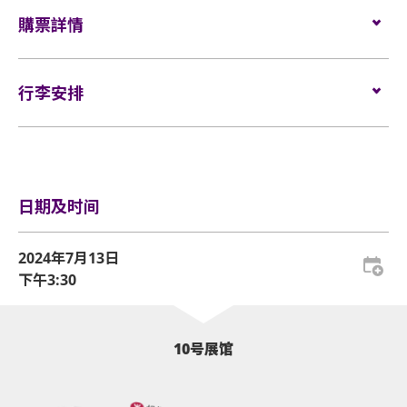
座位：
$1980/ $1580/ $980
照片。
購票詳情
如需再次进场，请向保安人员出示入场证明和当天演
38 X 30 X 20 厘米（15 X 12 X 8吋）以上物品、摄录影
门票数量有限，售完即止！
粉丝福利
唱会门票正本，以兹识别。观众必须同时持有所提及
片及录音器材、相机脚架、矮凳/可折叠式座椅均禁止
$1980
门票于2024年6月14日（星期五）上午10时在Cityline发
的证明方可再次入场。亚洲国际博览馆有权增删及更
带进表演场内。不准携带长伞进入演唱会。如有上述
-2：1合影
售。
行李安排
换该权利。
限制物品，请寄存于行李寄存服务柜位或地下的自助
-親筆簽名海報*1
网址：
www.cityline.com
储物箱。
于亚博馆范围内使用轮椅及电动轮椅时，须符合以下规
-Welcome Party
电话订票热线：
（852） 2111-5333（星期一至五上午10
行李安排及寄存
定：
-Soundcheck（20分鐘）
时至下午7时，公众假期休息）
活动门票必须从官方票务销售点购买。任何损毁、污
-限定文件夾*1
损、经过涂改、残缺不全或复印之门票，一概将不受
-周邊購買特快通道
使用轮椅及电动轮椅之人士和其看顾人须购买一般座
日期及时间
理。
-小卡套裝*1（每套5張）
位之门票，届时将有职员协助安排到指定区域观看演
出。该区域只适用于须依赖轮椅移动的人士及其最多
所有门票均不设退款或作任何转让。每票只限一人，
2024年7月13日
$1580
一名看顾人使用。入场时如亚博馆管理有限公司工作
并须按照主办机构设定的观众年龄限制。任何情况
下午3:30
-2：10合影（隨機：300）
人员要求查证，持有轮椅座位门票的人士必须出示行
下，遗失的企位或不设划位门票均不获补发。
-親筆簽名海報*1
动不便的证明*。任何非轮椅使用者或非陪同轮椅使用
-Welcome Party
基于安全理由，场馆范围内不准携带「自拍杆」。
者的任何人士持轮椅座位门票或看顾人门票入场，亚
10号展馆
-Soundcheck（20分鐘）（隨機：800）
洲国际博览馆管理有限公司有权拒绝该人士及其同行
座位观众年龄限制：只限3岁或以上。
-限定文件夾*1
者入场，并且不会安排退款。如有任何争议，亚洲国
-小卡套裝*1（每套5張）
际博览馆管理有限公司及主办机构保留最终决定权。
亚洲国际博览馆范围内严禁吸烟。