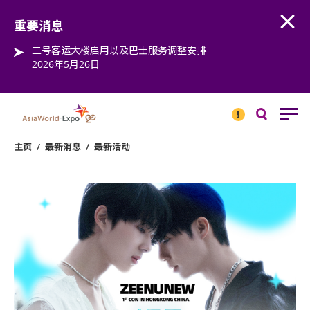
Open
Step into the world of EXPOtainment
重要消息
二号客运大楼启用以及巴士服务调整安排
2026年5月26日
重要
消息
搜
寻
主页
/
最新消息
/
最新活动