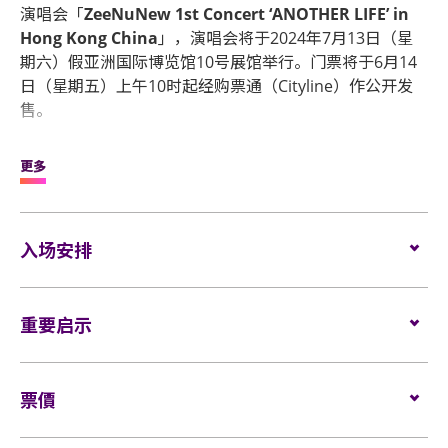
演唱会「
ZeeNuNew 1st Concert ‘ANOTHER LIFE’ in
Hong Kong China
」，演唱会将于2024年7月13日（星
期六）假亚洲国际博览馆10号展馆举行。门票将于6月14
日（星期五）上午10时起经购票通（Cityline）作公开发
售。
Zee和NuNew演技精湛，广受粉丝欢迎，二人过往各自推
更多
出了不少人气单曲作品，亦曾为代表作《Cutie Pie》原声
带献唱，二人近年更经常获邀出席泰国和亚洲各地的颁奖
典礼领奖，屡创佳绩。早前二人在曼谷举行的演唱会驰名
入场安排
粉丝圈，获得高度评价。 Zee和NuNew今趟香港演出务必
施展浑身解数献唱好歌，为Zon Zon带来难忘回忆！
座位观众
重要启示
ZeeNuNew 1st Concert ‘ANOTHER LIFE’ in Hong
场馆鼓励观众尽量避免携带手提袋/背包入场。没有手
Kong China
提袋/背包的观众，可经特快通道进入场馆（如适
日期：2024年7月13日（星期六）
用）。
表演场内可进行获授权的摄影、不准进行不获授权的
时间：下午3时半
票價
录影、录音及直播。观众进入场馆前，须接受手提袋/
所有观众进场前，须进行金属探测器的安检程序（如
地点：亚洲国际博览馆10号展馆
背包检查。是次演出可携带专业相机和手提电话拍摄
适用）。
门票：$1,980、$1,580 及 $980元（全场座位）