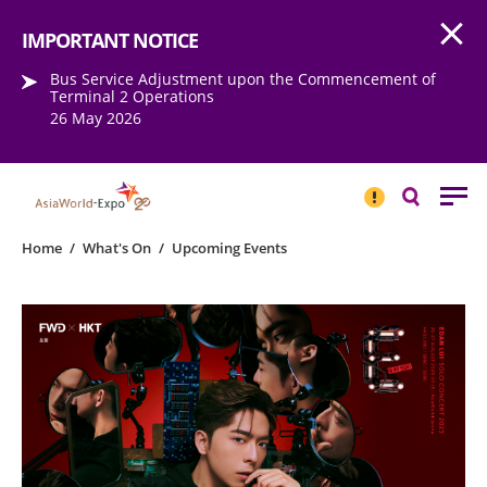
Open
Step into the world of EXPOtainment
IMPORTANT NOTICE
Bus Service Adjustment upon the Commencement of
Terminal 2 Operations
26 May 2026
IMPORTANT
NOTICE
Search
Home
/
What's On
/
Upcoming Events