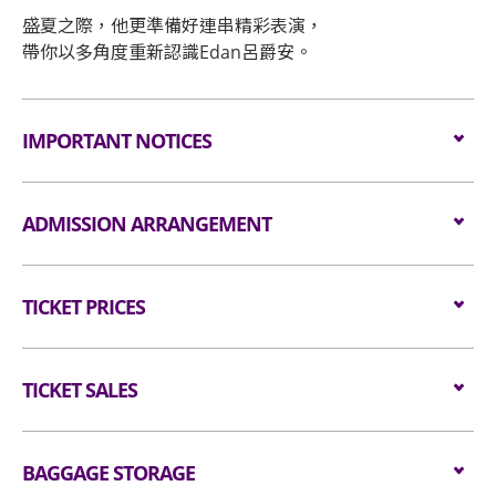
盛夏之際，他更準備好連串精彩表演，
帶你以多角度重新認識Edan呂爵安。
IMPORTANT NOTICES
本演唱會場內請勿攝影及攝錄，除特許人員外，所有人
ADMISSION ARRANGEMENT
士嚴禁攜帶攝影及攝錄器材進場。
嚴禁在本演唱會場內吸煙、飲食、錄音、攝影或錄影，
本演唱會之主辦單位為MakerVille Company
或攜帶玻璃瓶、食品、飲品、金屬利器、易燃物品、鐳
TICKET PRICES
Limited（「主辦單位」）。
射指示器、升空氣球或金屬氣球等危險物品進入本演唱
會場地。
觀眾必須持有效門票方可進入本演唱會場地，且限制每
Seated: $1080/ $880/ $580
人一張門票。進場人士必須遵守本演唱會及場地之特定
Wheelchair: $1080
TICKET SALES
所有人士均不得攜帶任何動物(除經場地事先書面同意
條款限制，包括但不限於年齡限制、行為規範、禁止攜
的導盲犬外)進入本演唱會場地。
帶物品等。如有任何違規行為，場地工作人員有權拒絕
Tickets are available from
19 July 2023 (WED)
其入場或要求離場。
at 10am
BAGGAGE STORAGE
at HK Ticketing.
為避免干擾演唱會的進行，請在本演唱會進行期間關掉