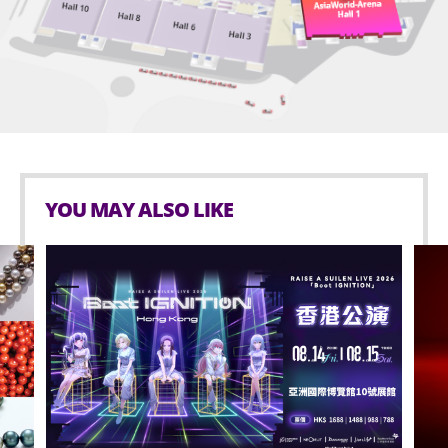
的門票費用，包括手續費均不會退還。
及其他一切權利均由主辦單位永久擁有。持票人進入演
唱會場地即表示同意被錄音或拍攝，持票人士在此不可
主辦單位並非本演唱會門票之供應商，對門票的品質及
撤銷地放棄其對有關本演唱會現場錄影及/或其相關過
適用性，均不作任何聲明或保證。如對本演唱會門票之
程的影音錄影製品內容現有及未來的所有權利（包括但
質素或服務有任何查詢或投訴，請直接與門票供應商聯
不限於版權、知識產權及精神權利）。
絡，主辦單位概不承擔任何責任。
在法律允許的最大範圍內，主辦單位不會對持票人士或
主辦單位不承擔因任何原因（包括但不限於填寫錯誤或
其他人士就參與本演唱會或其相關過程、接受或使用紀
系統錯誤）未能在指定時間內完成購票而導致的任何損
念品（如有）、或參加任何與紀念品（如有）有關的活
YOU MAY ALSO LIKE
失或損害責任。
動而導致任何直接或間接的傷害、損害、損失、費用、
意外、延誤或不便承擔任何責任。
主辦單位保留權利更改本演唱會之內容而不作退票或換
票。
如本演唱會開場時間前兩小時懸掛八號或以上風球或黑
色暴雨警告訊號，請留意主辦單位Facebook專頁
主辦單位有權隨時更改或延遲本演唱會之演出日期、取
(
https://www.facebook.com/MakerVille.official
) /
消本演唱會、重新編配或刪減座位，而不會就此對有關
Instagram
人士之任何期望落差、不便、損失或損害承擔任何責
(
https://www.instagram.com/makerville.official
)、
任。如有任何爭議，主辦單位所作的決定為最終。
MIRO Facebook專頁
持票人士須根據本演唱會門票的行數及座位編號入座。
(
https://www.facebook.com/MIRO.weallare
) /