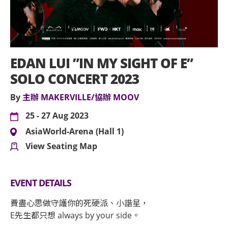
EDAN LUI ”IN MY SIGHT OF E”
SOLO CONCERT 2023
By
主辦 MAKERVILLE/協辦 MOOV
25 - 27 Aug 2023
AsiaWorld-Arena (Hall 1)
View Seating Map
EVENT DETAILS
費盡心思做守護你的死硬派、小諧星，
E先生都只想 always by your side。