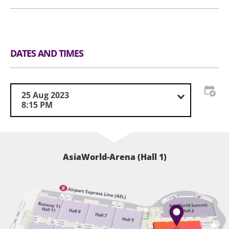
Website:
www.hkticketing.com
鬧鐘及手提電話的響鬧裝置。
本演唱會只限 6 歲或以上持有效身份證明文件人士入
Telephone booking hotline: (852)3128-8288 (10am-
Luggage Storage and Lockers
場，年齡未滿16歲之人士須由家長或監護人陪同入場。
嚴禁攜帶任何影響或妨礙他人視線及欣賞本演唱會的物
6pm) .
場地工作人員有權查驗參加者的身份證明文件以驗證年
件進場，包括但不限於38×30×20厘米以上手提包/背
齡，如未能通過驗證，場地工作人員有權拒絕其入場。
包、大面積燈牌（燈牌最大體積為38x30x20 厘米）、
DATES AND TIMES
自拍桿、氣球、旗幟、長傘及板凳等，主辦單位保留沒
本演唱會門票資料及入場確認碼（如有）一經刪除、修
收上述物件至本演唱會完結的權利。如有上述限制物
改或篡改，即告失效作廢。如有任何遺失、損毀、塗
品，請寄存於場地之行李寄存服務櫃位或地下的自助儲
改、偽造、偷竊、欺詐或未經授權使用之情況，主辦單
25 Aug 2023
物櫃箱。
位將不會承擔任何責任或補發門票，任何影印本均視作
8:15 PM
無效。如有任何爭議，概以主辦單位之紀錄為準，主辦
若任何人士違反本條款及條件、違反主辦單位及/或場
單位具有最終決定權。
地規則、騷擾他人或從事任何主辦單位認為不適當的行
為，主辦單位有權要求相關人士立即離開場地，並不予
主辦單位若發現或懷疑有人炒賣或轉售本演唱會門票，
以任何賠償或退款。
AsiaWorld-Arena (Hall 1)
或未經主辦單位授權而將門票用於商業用途、或從事任
何違法行為（包括但不限於盜用個人資料或偽造身份證
本演唱會之過程可能會被拍攝、錄影及/或現場直播，
明文件），主辦單位有權取消相關人士之購票及/或入
主辦單位有權（但非義務）在世界各地的電視及其他主
場資格，並取消相關門票，主辦單位亦保留採取法律行
辦單位認為適合的媒體上，及/或以其他任何形式廣播
動的權利。被取消購票和/或入場資格的人士將無法進
或發佈。所有本演唱會之知識產權，包括但不限於現場
入活動場地，同時被取消的門票亦將失效，所有已支付
錄影及/或其相關過程中所錄製的影音製品的知識產權