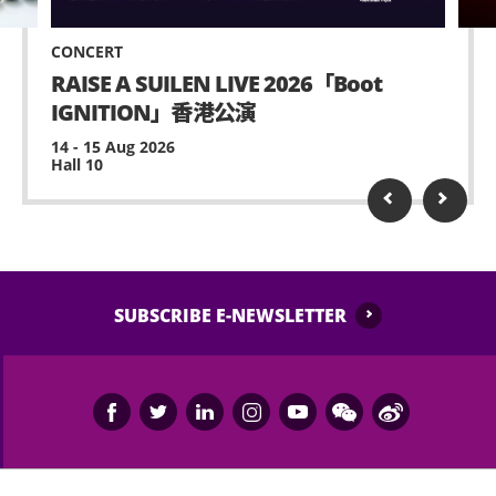
Instagram (
https://instagram.com/miro.weallare
)
持票人士須遵守香港法例、主辦單位及場地之安全指
及/或MIRROR Facebook專頁
CONCERT
引、場地規則、主辦單位及場地工作人員的指示。進場
(https://www.facebook.com
/MIRROR.WeAre
) /
RAISE A SUILEN LIVE 2026「Boot
人士應自行注意個人安全，避免在場內出現任何危險或
Instagram(
https://www.instagram.com/mirror.weare
IGNITION」香港公演
不安全行為。主辦單位有權拒絕任何未能遵守相關規例
) 內的最新公佈。
的持票人士進場或隨時要求該等人士離開。如有任何緊
14 - 15 Aug 2026
急情況，進場人士應立即向工作人員尋求協助。
Hall 10
購買本演唱會門票的人士、持票人士及進場人士同意受
本條款及條件及所有與本演唱會相關的適用規定所約
主辦單位有權決定遲到者入場的時間及方式，持票人士
束。主辦單位保留不時更新或修改本條款及條件的權
應遵守主辦單位及/或場地工作人員之指示及安排入
利，而不作另行通知，如有任何更新或修改，相關條款
場。
將於發佈在主辦單位Facebook專頁
(
https://www.facebook.com/MakerVille.official
) /
若本演唱會因任何原因需取消或改期，請留意主辦單位
SUBSCRIBE E-NEWSLETTER
Instagram
Facebook專頁
(
https://www.instagram.com/makerville.official
) 後
(
https://www.facebook.com/MakerVille.official
) /
即時生效。如有任何爭議，主辦單位將擁有最終的決定
Instagram
權和具約束力的決定。
(
https://www.instagram.com/makerville.official
)、
MIRO Facebook專頁
本條款及條件受香港特別行政區（「香港」）法律管
(
https://www.facebook.com/MIRO.weallare
) /
轄。購票人士、持票人士及進場人士同意受香港法院的