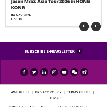
Jason Mraz: Asia Tour 2026 in HONG
士應遵守主辦單位及/或場地工作人員之指示及安排入
KONG
場。
04 Nov 2026
本演唱會場內請勿攝影及攝錄，除特許人員外，所有
Hall 10
人士嚴禁攜帶攝影及攝錄器材進場。
嚴禁在本演唱會場內吸煙、飲食、錄音、攝影、錄影
或直播，或攜帶玻璃瓶、食品、飲品、金屬利器、易
燃物品、鐳射指示器、升空氣球或金屬氣球等危險物
SUBSCRIBE E-NEWSLETTER
品進入本演唱會場地。
所有人士均不得攜帶任何動物（除經場地事先書面同
意的導盲犬外）進入本演唱會場地。
為避免干擾演唱會的進行，請在本演唱會進行期間關
掉鬧鐘及手提電話的響鬧裝置。
AWE RULES
|
PRIVACY POLICY
|
TERMS OF USE
|
嚴禁攜帶任何影響或妨礙他人視線及欣賞本演唱會的
SITEMAP
物件進場，包括但不限於38×30×20厘米以上手提包/背
包、大面積燈牌（燈牌最大體積為38×30×20 厘米）、