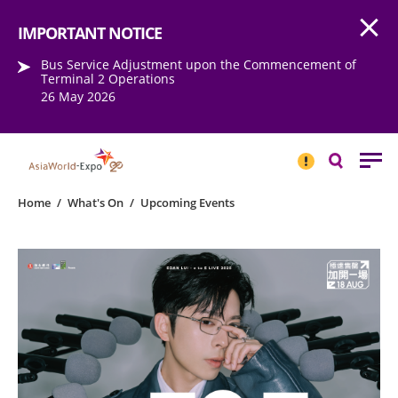
Open
Step into the world of EXPOtainment
IMPORTANT NOTICE
Bus Service Adjustment upon the Commencement of
Terminal 2 Operations
26 May 2026
IMPORTANT
NOTICE
Search
Home
/
What's On
/
Upcoming Events