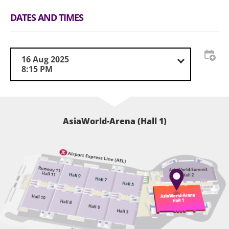
驗證年齡，如未能通過驗證，場地工作人員有權拒絕
DATES AND TIMES
其入場。
本演唱會門票資料及入場確認碼（如有）一經刪除、
修改或篡改，即告失效作廢。如有任何遺失、損毀、
16 Aug 2025
塗改、偽造、偷竊、欺詐或未經授權使用之情況，主
8:15 PM
辦單位將不會承擔任何責任或補發門票，任何影印本
均視作無效。如有任何爭議，概以主辦單位之紀錄為
準，主辦單位具有最終決定權。
AsiaWorld-Arena (Hall 1)
主辦單位若發現或懷疑有人炒賣本演唱會門票或從事
任何違法行為（包括但不限於盜用個人資料或偽造身
份證明文件），主辦單位有權取消相關人士之購票及/
或入場資格，並取消相關門票，主辦單位亦保留採取
法律行動的權利。被取消購票和/或入場資格的人士將
無法進入活動場地，同時被取消的門票亦將失效，所
有已支付的門票費用，包括手續費均不會退還。
主辦單位保留權利更改本演唱會之內容而不作退票或