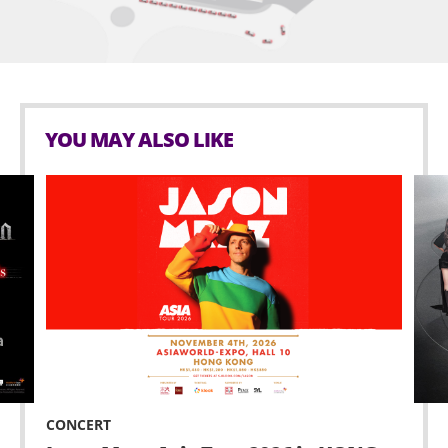
換票。
主辦單位有權隨時更改或延遲本演唱會之演出日期、
取消本演唱會、重新編配或刪減座位，而不會就此對
有關人士之任何期望落差、不便、損失或損害承擔任
何責任。如有任何爭議，主辦單位所作的決定為最
YOU MAY ALSO LIKE
終。
持票人士須根據本演唱會門票的行數及座位編號入
座。
持票人士須遵守香港法例、主辦單位及場地之安全指
引、場地規則、主辦單位及場地工作人員的指示。進
場人士應自行注意個人安全，避免在場內出現任何危
險或不安全行為。主辦單位有權拒絕任何未能遵守相
關規例的持票人士進場或隨時要求該等人士離開。如
有任何緊急情況，進場人士應立即向工作人員尋求協
助。
CONCERT
主辦單位有權決定遲到者入場的時間及方式，持票人