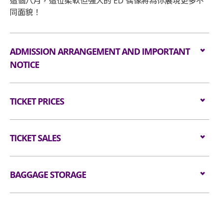
這個八月，這位柔軟但強大的 ED 偶像將為你展現更多不
同面貌！
ADMISSION ARRANGEMENT AND IMPORTANT
NOTICE
本演唱會之主辦單位為MakerVille Company
TICKET PRICES
Limited（「主辦單位」）。
觀眾必須持有效門票方可進入本演唱會場地，且限制
All seated:
$1180/ $980/ $680
每人一張門票。進場人士必須遵守本演唱會及場地之
Wheelchair/ Minder:
TICKET SALES
$1180
特定條款限制，包括但不限於年齡限制、行為規範、
禁止攜帶物品等。如有任何違規行為，場地工作人員
Tickets are available from
3 Jul 2025 (Thu)​ at
有權拒絕其入場或要求離場。
12nn
BAGGAGE STORAGE
through
Klook
.
Website:
https://www.klook.com
本演唱會只限 6 歲或以上持有效身份證明文件人士入
Luggage Storage and Lockers
場，年齡未滿 16 歲之人士須由家長或監護人陪同入
場。場地工作人員有權查驗參加者的身份證明文件以