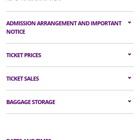
ADMISSION ARRANGEMENT AND IMPORTANT
NOTICE
本演唱會之主辦單位為MakerVille Company
TICKET PRICES
Limited（「主辦單位」）。
觀眾必須持有效門票方可進入本演唱會場地，且限制
Seated:
$1180/ $980/ $680
每人一張門票。進場人士必須遵守本演唱會及場地之
TICKET SALES
特定條款限制，包括但不限於年齡限制、行為規範、
禁止攜帶物品等。如有任何違規行為，場地工作人員
Tickets are available from
13 May 2025 (TUE)​ at
有權拒絕其入場或要求離場。
12nn
BAGGAGE STORAGE
through
Klook
.
Website:
https://www.klook.com
本演唱會只限 6 歲或以上持有效身份證明文件人士入
Luggage Storage and Lockers
場，年齡未滿16歲之人士須由家長或監護人陪同入
場。場地工作人員有權查驗參加者的身份證明文件以
驗證年齡，如未能通過驗證，場地工作人員有權拒絕