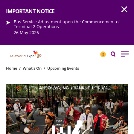
Open
Step into the world of EXPOtainment
IMPORTANT NOTICE
Bus Service Adjustment upon the Commencement of
Terminal 2 Operations
26 May 2026
IMPORTANT
NOTICE
Search
Home
/
What's On
/
Upcoming Events