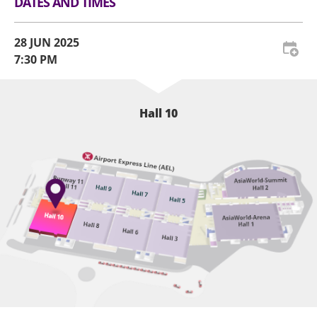
DATES AND TIMES
其入場。
本演唱會門票資料及入場確認碼（如有）一經刪除、
28 JUN 2025
修改或篡改，即告失效作廢。如有任何遺失、損毀、
7:30 PM
塗改、偽造、偷竊、欺詐或未經授權使用之情況，主
辦單位將不會承擔任何責任或補發門票，任何影印本
均視作無效。如有任何爭議，概以主辦單位之紀錄為
Hall 10
準，主辦單位具有最終決定權。
主辦單位若發現或懷疑有人炒賣本演唱會門票或從事
任何違法行為（包括但不限於盜用個人資料或偽造身
份證明文件），主辦單位有權取消相關人士之購票及/
或入場資格，並取消相關門票，主辦單位亦保留採取
法律行動的權利。被取消購票和/或入場資格的人士將
無法進入活動場地，同時被取消的門票亦將失效，所
有已支付的門票費用，包括手續費均不會退還。
主辦單位保留權利更改本演唱會之內容而不作退票或
換票。