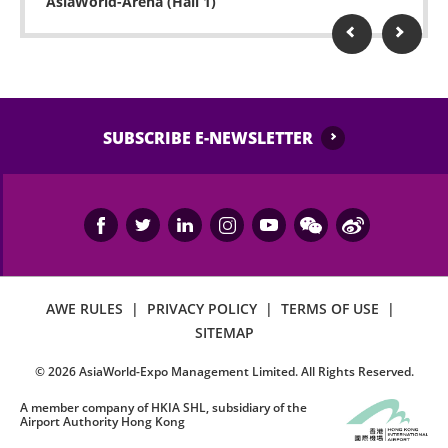
AsiaWorld-Arena (Hall 1)
場。
本演唱會場內請勿攝影及攝錄，除特許人員外，所有
人士嚴禁攜帶攝影及攝錄器材進場。
嚴禁在本演唱會場內吸煙、飲食、錄音、攝影或錄
影，或攜帶玻璃瓶、食品、飲品、金屬利器、易燃物
SUBSCRIBE E-NEWSLETTER
品、鐳射指示器、升空氣球或金屬氣球等危險物品進
入本演唱會場地。
所有人士均不得攜帶任何動物（除經場地事先書面同
意的導盲犬外）進入本演唱會場地。
為避免干擾演唱會的進行，請在本演唱會進行期間關
AWE RULES
|
PRIVACY POLICY
|
TERMS OF USE
|
掉鬧鐘及手提電話的響鬧裝置。
SITEMAP
嚴禁攜帶任何影響或妨礙他人視線及欣賞本演唱會的
©
2026
AsiaWorld-Expo Management Limited. All Rights Reserved.
物件進場，包括但不限於38×30×20厘米以上手提包/背
包、大面積燈牌（燈牌最大體積為38×30×20厘米）、
A member company of HKIA SHL, subsidiary of the
Airport Authority Hong Kong
自拍桿、氣球、旗幟、長傘及板凳等，主辦單位保留