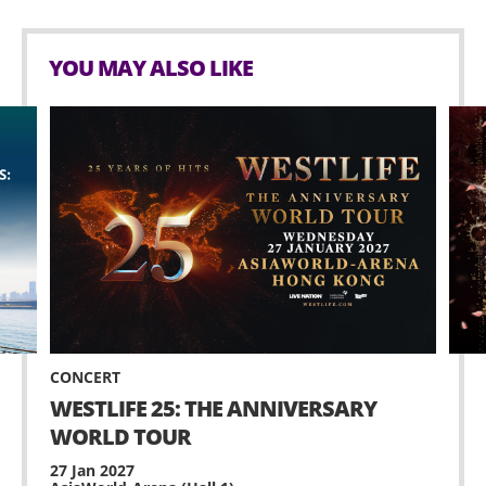
主辦單位有權隨時更改或延遲本演唱會之演出日期、
取消本演唱會、重新編配或刪減座位，而不會就此對
YOU MAY ALSO LIKE
有關人士之任何期望落差、不便、損失或損害承擔任
何責任。如有任何爭議，主辦單位所作的決定為最
終。
持票人士須根據本演唱會門票的行數及座位編號入
座。
持票人士須遵守香港法例、主辦單位及場地之安全指
引、場地規則、主辦單位及場地工作人員的指示。進
場人士應自行注意個人安全，避免在場內出現任何危
險或不安全行為。主辦單位有權拒絕任何未能遵守相
關規例的持票人士進場或隨時要求該等人士離開。如
有任何緊急情況，進場人士應立即向工作人員尋求協
CONCERT
助。
WESTLIFE 25: THE ANNIVERSARY
WORLD TOUR
主辦單位有權決定遲到者入場的時間及方式，持票人
士應遵守主辦單位及/或場地工作人員之指示及安排入
27 Jan 2027