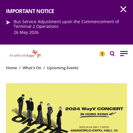
Open
Step into the world of EXPOtainment
IMPORTANT NOTICE
Bus Service Adjustment upon the Commencement of
Terminal 2 Operations
26 May 2026
IMPORTANT
NOTICE
Search
Home
/
What's On
/
Upcoming Events