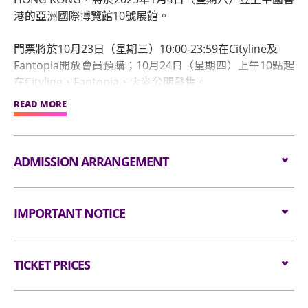
港的亞洲國際博覽館10號展館。
門票將於10月23日（星期三）10:00-23:59在Cityline及
Fantopia開放會員預購；10月24日（星期四）上午10點起
在Cityline、Fantopia、大麥公開發售。
READ MORE
WayV於2019年1月17日發行首張數碼EP《The
Vision》，以主打曲《理所當然 (Regular)》在中國華麗出
道；2024年新歌《Give Me That》MV問世後，更是在短
ADMISSION ARRANGEMENT
短時間內突破影音頻道千萬點擊。WayV不斷透過歌曲及
舞台，展現其新潮的音樂色彩和壓倒性的表演實力，成為
Arrangement for Seating Zone
一支在全球範圍內備受矚目的組合。
IMPORTANT NOTICE
此次是WayV首次演唱會巡演，更是暌違近兩年，再度來
Audiences are encouraged not to bring
到中國香港與粉絲們見面。他們究竟會帶來怎樣的視聽盛
Unauthorised photography, filming or recording is
bags/backpacks to the event hall. Express Lanes
宴？相信各位WayZenNi們已經迫不及待了！
TICKET PRICES
strictly prohibited in the event hall. Bag searches
for admission are available for audiences NOT
will be conducted prior to entering the event hall.
carrying bags/backpacks (if applicable).
WayZenNi們，在2025年伊始，讓我們一起用熱情填滿場
Seated:
Article bigger than the dimensions of 38 cm X 30